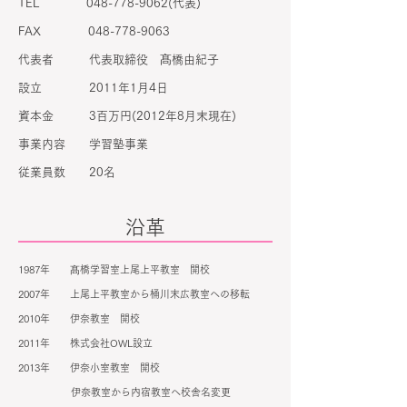
TEL
048-778-9062
(代表)
FAX 048-778-9063
代表者 代表取締役 髙橋由紀子
設立 2011年1月4日
資本金 3百万円(2012年8月末現在)
事業内容 学習塾事業
従業員数 20名
沿革
1987年 髙橋学習室上尾上平教室 開校
2007年 上尾上平教室から桶川末広教室への移転
2010年 伊奈教室 開校
2011年 株式会社OWL設立
2013年 伊奈小室教室 開校
伊奈教室から内宿教室へ校舎名変更