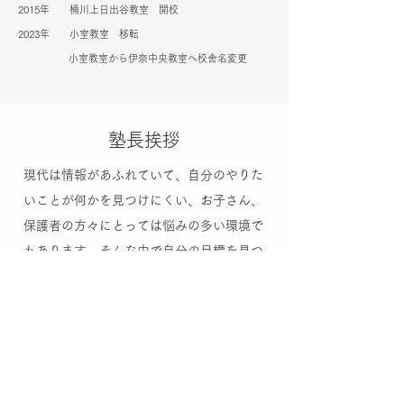
2015年 桶川上日出谷教室 開校
2023年 小室教室 移転
小室教室から伊奈中央教室へ校舎名変更
塾長挨拶
現代は情報があふれていて、自分のやりた
いことが何かを見つけにくい、お子さん、
保護者の方々にとっては悩みの多い環境で
もあります。そんな中で自分の目標を見つ
けて、やがて1人で判断して成長していけ
る大人になるお手伝いができたらと思って
います。
塾を始めて約40年、長い年月を子どもたち
と過ごしてきたからこそできること、皆様
にお伝え出来ることがあると思っていま